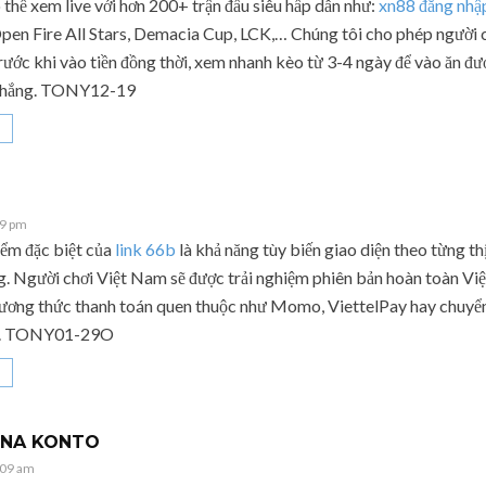
 thể xem live với hơn 200+ trận đấu siêu hấp dẫn như:
xn88 đăng nhậ
pen Fire All Stars, Demacia Cup, LCK,… Chúng tôi cho phép người ch
rước khi vào tiền đồng thời, xem nhanh kèo từ 3-4 ngày để vào ăn đư
 thắng. TONY12-19
39 pm
ểm đặc biệt của
link 66b
là khả năng tùy biến giao diện theo từng th
. Người chơi Việt Nam sẽ được trải nghiệm phiên bản hoàn toàn Việ
ương thức thanh toán quen thuộc như Momo, ViettelPay hay chuyể
ịa. TONY01-29O
PNA KONTO
:09 am