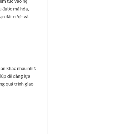
êm túc vào hệ
ều được mã hóa,
hạn đặt cược và
oán khác nhau như:
giúp dễ dàng lựa
ng quá trình giao