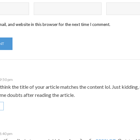
il, and website in this browser for the next time I comment.
9:50 pm
 think the title of your article matches the content lol. Just kidding
me doubts after reading the article.
8:40 pm