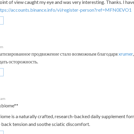
oint of view caught my eye and was very interesting. Thanks. I have
ttps://accounts.binance.info/vi/register-person?ref=MFN0EVO1
am
атизированное продвижение стало возможным благодаря
xrumer
ать осторожность.
9 am
kbiome**
ome is a naturally crafted, research-backed daily supplement for
e back tension and soothe sciatic discomfort.