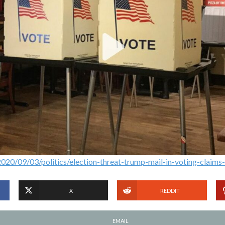
20/09/03/politics/election-threat-trump-mail-in-voting-claims-
X
REDDIT
EMAIL