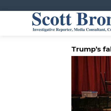
Trump’s fa